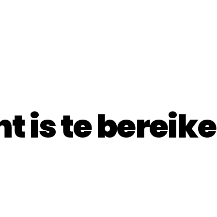
T
t is te bereik