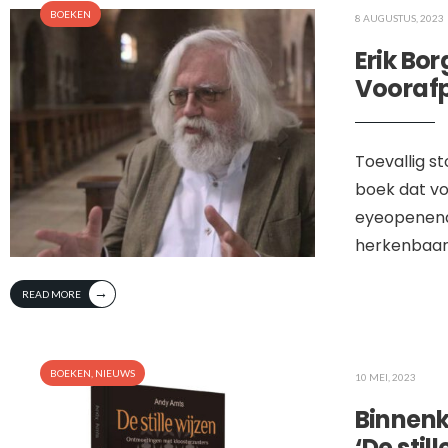
BOEKEN
8 AUGUSTUS, 2023
Erik Bo
Voorafpl
Toevallig s
boek dat vo
eyeopenend 
herkenbaar 
→
READ MORE
BOEKEN
,
NIEUWS
10 MEI, 2023
Binnenk
‘De still