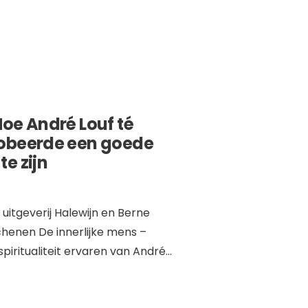
Hoe André Louf té
obeerde een goede
e zijn
j uitgeverij Halewijn en Berne
henen De innerlijke mens –
 spiritualiteit ervaren van André
...