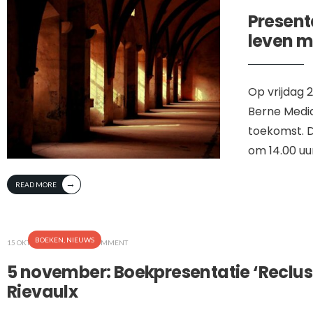
Present
leven m
Op vrijdag 
Berne Media
toekomst. D
om 14.00 uur
→
READ MORE
BOEKEN
,
NIEUWS
15 OKTOBER, 2022
• ONE COMMENT
5 november: Boekpresentatie ‘Reclus
Rievaulx