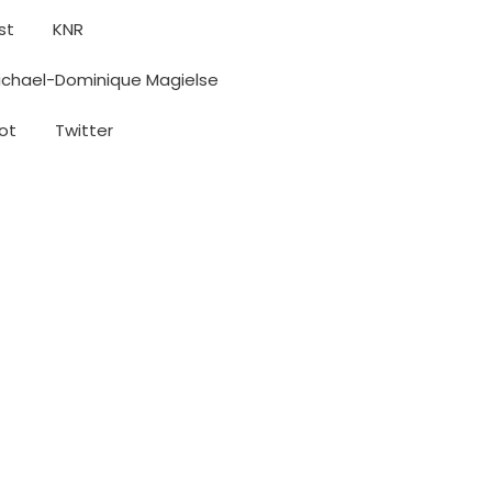
st
KNR
ichael-Dominique Magielse
ot
Twitter