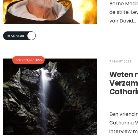
Berne Media
de stilte. L
van David
...
→
READ MORE
BOEKEN
,
NIEUWS
7 MAART, 2023
Weten m
Verzam
Cathari
Een vriendin
Catharina V
interview m