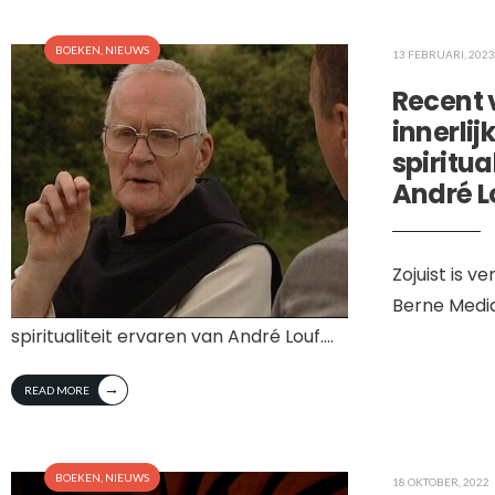
BOEKEN
,
NIEUWS
13 FEBRUARI, 2023
Recent 
innerlij
spiritua
André L
Zojuist is v
Berne Media 
spiritualiteit ervaren van André Louf.
...
→
READ MORE
BOEKEN
,
NIEUWS
18 OKTOBER, 2022