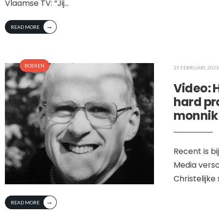
Vlaamse TV: “Jij
...
→
READ MORE
BOEKEN
25 FEBRUARI, 2023
Video: 
hard pr
monnik t
Recent is bi
Media versc
Christelijke
→
READ MORE