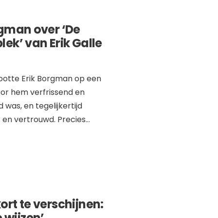
rgman over ‘De
ek’ van Erik Galle
tootte Erik Borgman op een
or hem verfrissend en
was, en tegelijkertijd
en vertrouwd. Precies
...
ort te verschijnen:
e wijzen’