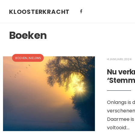
KLOOSTERKRACHT
Boeken
BOEKEN
,
NIEUWS
4 JANUARI, 2024
Nu verk
‘Stemmen
Onlangs is 
verschenen, 
Daarmee is 
voltooid:
...