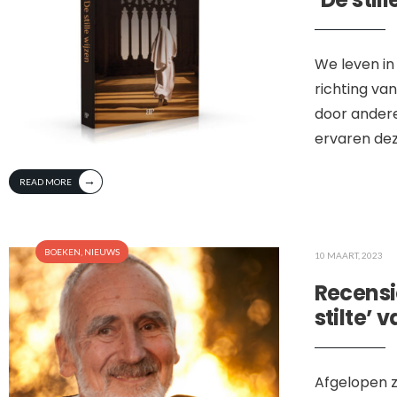
We leven in
richting va
door ander
ervaren dez
→
READ MORE
BOEKEN
,
NIEUWS
10 MAART, 2023
Recensi
stilte’ 
Afgelopen z