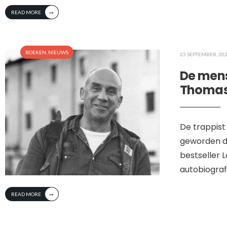
→
READ MORE
BOEKEN
,
NIEUWS
23 SEPTEMBER, 20
De mens
Thomas
De trappis
geworden do
bestseller 
autobiografi
→
READ MORE