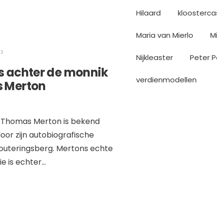
Hilaard
kloosterca
Maria van Mierlo
M
23
Nijkleaster
Peter P
 achter de monnik
verdienmodellen
 Merton
t Thomas Merton is bekend
or zijn autobiografische
Louteringsberg. Mertons echte
e is echter
...