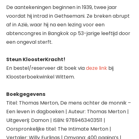
De aantekeningen beginnen in 1939, twee jaar
voordat hij intrad in Gethsemani. Ze breken abrupt
af in Azië, waar hij na een lezing voor een
abtencongres in Bangkok op 53-jarige leeftijd door
een ongeval sterft.
Steun KloosterKracht!
En bestel/reserveer dit boek via
deze link
bij
Kloosterboekwinkel Wittem.
Boekgegevens
Titel: Thomas Merton, De mens achter de monnik –
Een leven in dagboeken | Auteur: Thomas Merton |
Uitgeverij: Damon | ISBN: 9789463403511 |
Oorspronkelijke titel: The Intimate Merton |
Vertaler: Willy Eurlings | Omvang: 400 pagina’s |