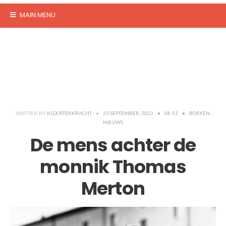
MAIN MENU
WRITTEN BY
KLOOSTERKRACHT
•
23 SEPTEMBER, 2023
•
08:53
•
BOEKEN
,
NIEUWS
De mens achter de
monnik Thomas
Merton