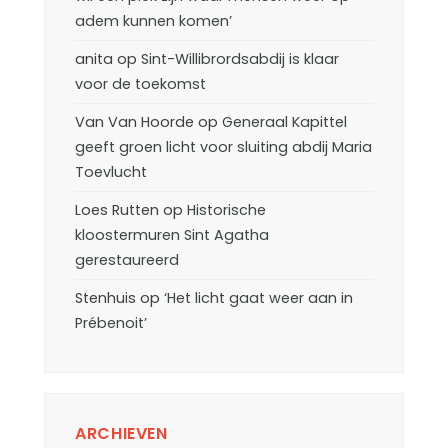
adem kunnen komen’
anita
op
Sint-Willibrordsabdij is klaar
voor de toekomst
Van Van Hoorde
op
Generaal Kapittel
geeft groen licht voor sluiting abdij Maria
Toevlucht
Loes Rutten
op
Historische
kloostermuren Sint Agatha
gerestaureerd
Stenhuis
op
‘Het licht gaat weer aan in
Prébenoit’
ARCHIEVEN