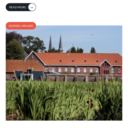
→
READ MORE
AGENDA
,
NIEUWS