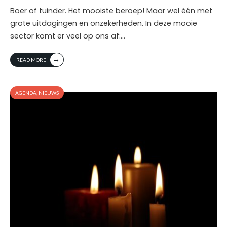
Boer of tuinder. Het mooiste beroep! Maar wel één met
grote uitdagingen en onzekerheden. In deze mooie
sector komt er veel op ons af:
...
→
READ MORE
AGENDA
,
NIEUWS