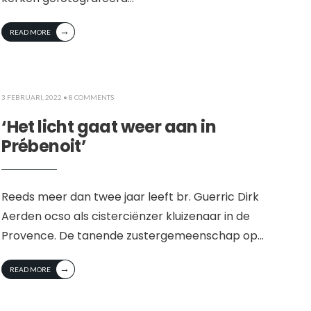
→
READ MORE
3 FEBRUARI, 2022
• 8 COMMENTS
‘Het licht gaat weer aan in
Prébenoit’
Reeds meer dan twee jaar leeft br. Guerric Dirk
Aerden ocso als cisterciënzer kluizenaar in de
Provence. De tanende zustergemeenschap op
...
→
READ MORE