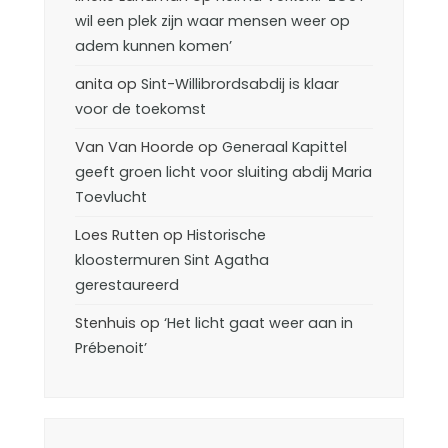
wil een plek zijn waar mensen weer op
adem kunnen komen’
anita
op
Sint-Willibrordsabdij is klaar
voor de toekomst
Van Van Hoorde
op
Generaal Kapittel
geeft groen licht voor sluiting abdij Maria
Toevlucht
Loes Rutten
op
Historische
kloostermuren Sint Agatha
gerestaureerd
Stenhuis
op
‘Het licht gaat weer aan in
Prébenoit’