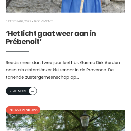
3 FEBRUARI, 2022
• 8 COMMENTS
‘Het licht gaat weer aan in
Prébenoit’
Reeds meer dan twee jaar leeft br. Guerric Dirk Aerden
ocso als cisterciënzer kluizenaar in de Provence. De
tanende zustergemeenschap op
...
→
READ MORE
INTERVIEW
,
NIEUWS