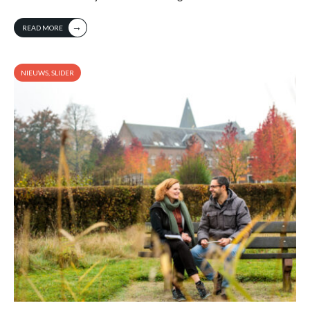
→
READ MORE
NIEUWS
,
SLIDER