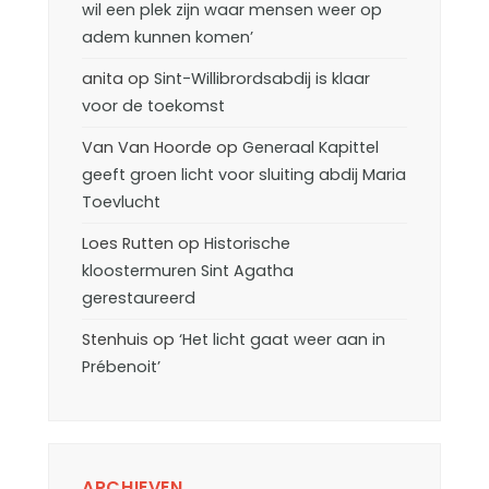
wil een plek zijn waar mensen weer op
adem kunnen komen’
anita
op
Sint-Willibrordsabdij is klaar
voor de toekomst
Van Van Hoorde
op
Generaal Kapittel
geeft groen licht voor sluiting abdij Maria
Toevlucht
Loes Rutten
op
Historische
kloostermuren Sint Agatha
gerestaureerd
Stenhuis
op
‘Het licht gaat weer aan in
Prébenoit’
ARCHIEVEN