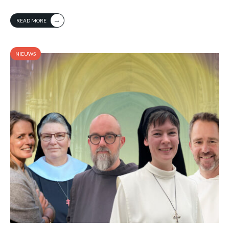
→
READ MORE
NIEUWS