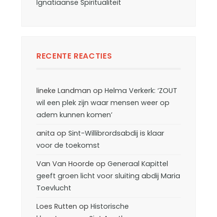
Ignatiaanse Spiritualiteit
RECENTE REACTIES
lineke Landman
op
Helma Verkerk: ‘ZOUT
wil een plek zijn waar mensen weer op
adem kunnen komen’
anita
op
Sint-Willibrordsabdij is klaar
voor de toekomst
Van Van Hoorde
op
Generaal Kapittel
geeft groen licht voor sluiting abdij Maria
Toevlucht
Loes Rutten
op
Historische