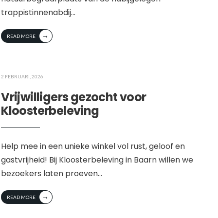
trappistinnenabdij
...
→
READ MORE
2 FEBRUARI, 2026
Vrijwilligers gezocht voor
Kloosterbeleving
Help mee in een unieke winkel vol rust, geloof en
gastvrijheid! Bij Kloosterbeleving in Baarn willen we
bezoekers laten proeven
...
→
READ MORE