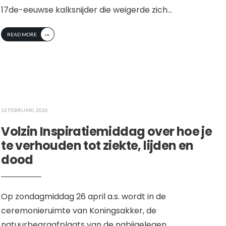
17de-eeuwse kalksnijder die weigerde zich
...
→
READ MORE
12 FEBRUARI, 2026
Volzin Inspiratiemiddag over hoe je
te verhouden tot ziekte, lijden en
dood
Op zondagmiddag 26 april a.s. wordt in de
ceremonieruimte van Koningsakker, de
natuurbegraafplaats van de nabijgelegen