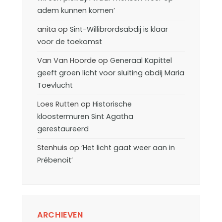
adem kunnen komen’
anita
op
Sint-Willibrordsabdij is klaar
voor de toekomst
Van Van Hoorde
op
Generaal Kapittel
geeft groen licht voor sluiting abdij Maria
Toevlucht
Loes Rutten
op
Historische
kloostermuren Sint Agatha
gerestaureerd
Stenhuis
op
‘Het licht gaat weer aan in
Prébenoit’
ARCHIEVEN