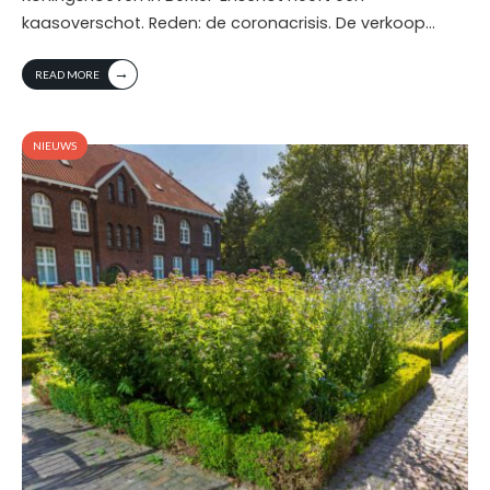
kaasoverschot. Reden: de coronacrisis. De verkoop
...
→
READ MORE
NIEUWS