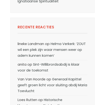
Ignatiaanse Spiritualiteit
RECENTE REACTIES
lineke Landman
op
Helma Verkerk: ‘ZOUT
wil een plek zijn waar mensen weer op
adem kunnen komen’
anita
op
Sint-Willibrordsabdij is klaar
voor de toekomst
Van Van Hoorde
op
Generaal Kapittel
geeft groen licht voor sluiting abdij Maria
Toevlucht
Loes Rutten
op
Historische