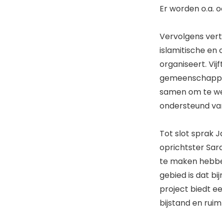
Er worden o.a. 
Vervolgens verte
islamitische en
organiseert. Vij
gemeenschappen.
samen om te wer
ondersteund va
Tot slot sprak 
oprichtster Sar
te maken hebbe
gebied is dat bi
project biedt ee
bijstand en rui