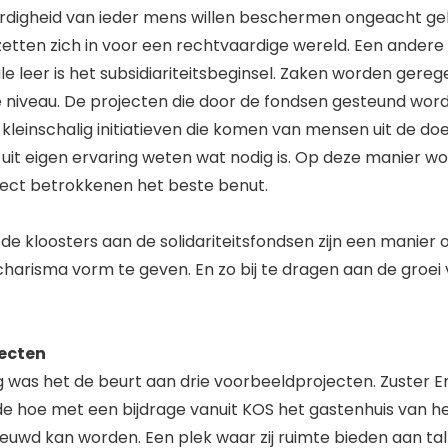
digheid van ieder mens willen beschermen ongeacht gel
etten zich in voor een rechtvaardige wereld. Een andere 
le leer is het subsidiariteitsbeginsel. Zaken worden gereg
e niveau. De projecten die door de fondsen gesteund wo
n kleinschalig initiatieven die komen van mensen uit de do
uit eigen ervaring weten wat nodig is. Op deze manier w
rect betrokkenen het beste benut.
 de kloosters aan de solidariteitsfondsen zijn een manier
n charisma vorm te geven. En zo bij te dragen aan de groei v
ecten
ng was het de beurt aan drie voorbeeldprojecten. Zuster
e hoe met een bijdrage vanuit KOS het gastenhuis van he
euwd kan worden. Een plek waar zij ruimte bieden aan ta