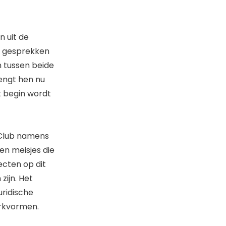
n uit de
n gesprekken
n tussen beide
engt hen nu
t begin wordt
 Club namens
en meisjes die
cten op dit
zijn. Het
uridische
erkvormen.