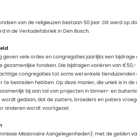
sfondsen van de religieuzen bestaan 50 jaar. Dit werd op 
erd in de Verkadefabriek in Den Bosch.
reld
lang geven vele ordes en congregaties jaarlijks een bijdrage
e gezamenlijke fondsen. Die bijdragen variëren van €50,-
chtige congregaties tot soms wel enkele tienduizenden 
r te besteden hebben. Op deze manier, die uniek is in de
ezamenlijk bij aan tal van projecten in binnen- en buitenl
 wordt gedaan, dat de zusters, broeders en paters vroeg
or anderen wordt voortgezet.
n
missie Missionaire Aangelegenheden): met de gelden 