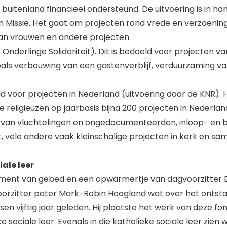
 buitenland financieel ondersteund. De uitvoering is in h
Missie. Het gaat om projecten rond vrede en verzoening
van vrouwen en andere projecten.
nderlinge Solidariteit). Dit is bedoeld voor projecten van
 zoals verbouwing van een gastenverblijf, verduurzaming v
d voor projecten in Nederland (uitvoering door de KNR).
 religieuzen op jaarbasis bijna 200 projecten in Nederla
 van vluchtelingen en ongedocumenteerden, inloop- en b
, vele andere vaak kleinschalige projecten in kerk en sam
ale leer
ent van gebed en een opwarmertje van dagvoorzitter El
orzitter pater Mark-Robin Hoogland wat over het ontsta
dsen vijftig jaar geleden. Hij plaatste het werk van deze fon
e sociale leer. Evenals in die katholieke sociale leer zien 