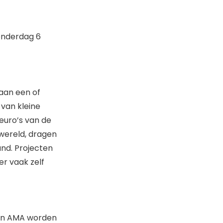
donderdag 6
 aan een of
 van kleine
euro’s van de
 wereld, dragen
and. Projecten
er vaak zelf
van AMA worden