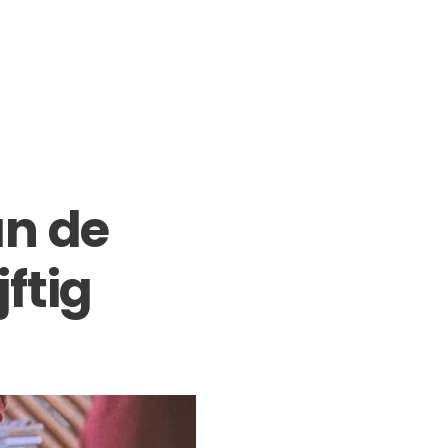
an de
ftig