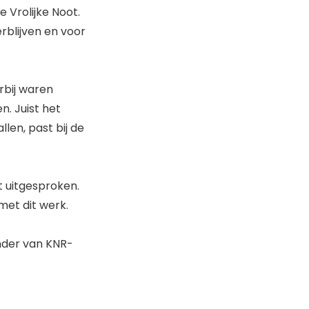
 Vrolijke Noot.
rblijven en voor
rbij waren
. Juist het
len, past bij de
 uitgesproken.
met dit werk.
nder van KNR-