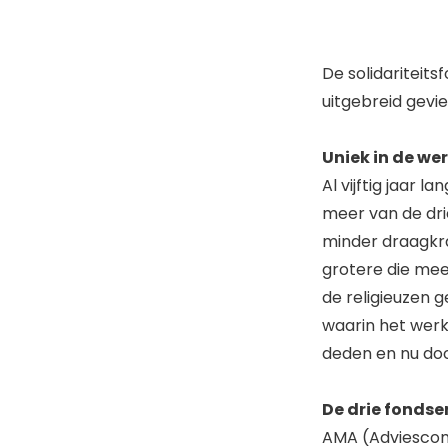
De solidariteit
uitgebreid gevi
Uniek in de we
Al vijftig jaar 
meer van de dri
minder draagkra
grotere die mee
de religieuzen g
waarin het werk
deden en nu do
De drie fondse
AMA (Adviescom