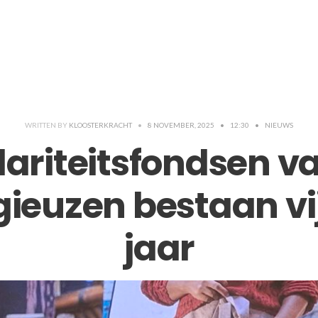
WRITTEN BY
KLOOSTERKRACHT
•
8 NOVEMBER, 2025
•
12:30
•
NIEUWS
dariteitsfondsen v
igieuzen bestaan vij
jaar