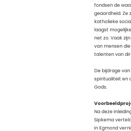
fondsen de waar
geaardheid. Ze z
katholieke socia
laagst mogelijk
net zo. Vaak zij
van mensen die 
talenten van di
De bijdrage van
spiritualiteit e
Gods.
Voorbeeldproj
Na deze inleidi
Sipkema verteld
in Egmond verni