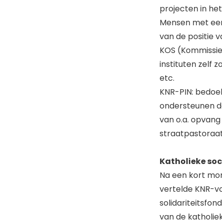
projecten in het
Mensen met een 
van de positie 
KOS (Kommissie O
instituten zelf
etc.
KNR-PIN: bedoel
ondersteunen de
van o.a. opvang
straatpastoraat
Katholieke soci
Na een kort mom
vertelde KNR-vo
solidariteitsfon
van de katholiek