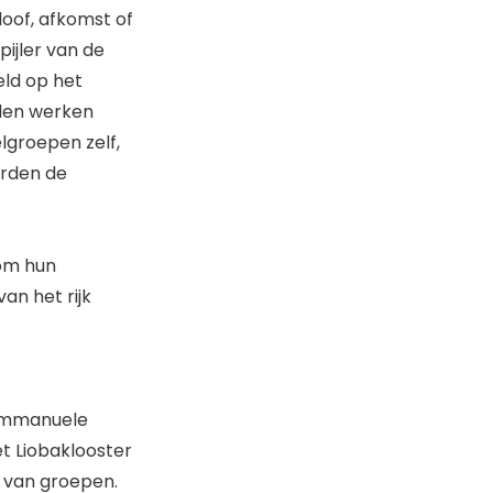
oof, afkomst of
pijler van de
eld op het
rden werken
elgroepen zelf,
orden de
 om hun
an het rijk
 Emmanuele
t Liobaklooster
l van groepen.