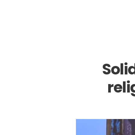
Soli
rel