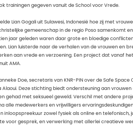
ook trainingen gegeven vanuit de School voor Vrede.
lde Lian Gogali uit Sulawesi, Indonesië hoe zij met vrouwe
 christelijke gemeenschap in de regio Poso samenkomt e
ftien jaar geleden waren daar grote en bloedige conflicte
 Lian luisterde naar de verhalen van de vrouwen en br
ken aan vrede en verzoening. Een project dat vanaf he
nuit AMA.
Janneke Doe, secretaris van KNR-PIN over de Safe Space
a Alaoui. Deze stichting biedt ondersteuning aan vrouwen 
n gehad met seksueel geweld. Verschil met andere proje
jna alle medewerkers en vrijwilligers ervaringsdeskundigen 
n inloopspreekuur zowel fysiek als online en telefonisch, j
mte voor gesprek, en verwerking met allerlei creatieve w