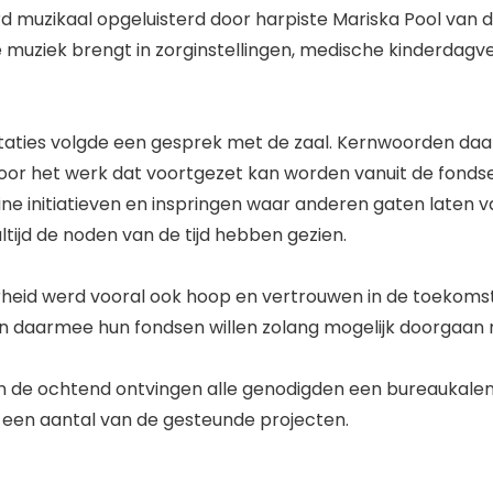
 muzikaal opgeluisterd door harpiste Mariska Pool van de
e muziek brengt in zorginstellingen, medische kinderdagve
aties volgde een gesprek met de zaal. Kernwoorden daa
or het werk dat voortgezet kan worden vanuit de fondsen
ne initiatieven en inspringen waar anderen gaten laten val
 altijd de noden van de tijd hebben gezien.
heid werd vooral ook hoop en vertrouwen in de toekomst
en daarmee hun fondsen willen zolang mogelijk doorgaan 
n de ochtend ontvingen alle genodigden een bureaukale
een aantal van de gesteunde projecten.