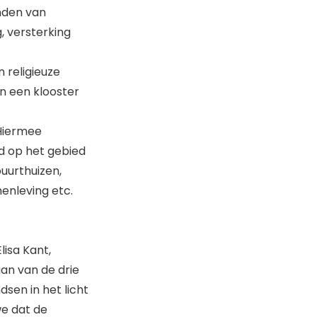
anden van
, versterking
 religieuze
an een klooster
 Hiermee
nd op het gebied
uurthuizen,
enleving etc.
isa Kant,
an van de drie
dsen in het licht
we dat de