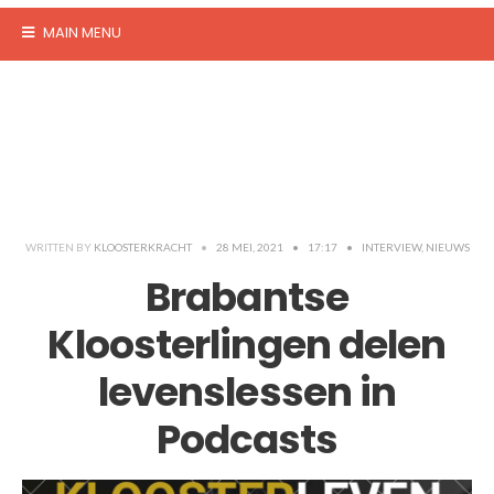
MAIN MENU
WRITTEN BY
KLOOSTERKRACHT
•
28 MEI, 2021
•
17:17
•
INTERVIEW
,
NIEUWS
Brabantse
Kloosterlingen delen
levenslessen in
Podcasts