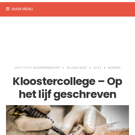
MAIN MENU
WRITTEN BY
KLOOSTERKRACHT
•
20 JUNI, 2023
•
13:51
•
AGENDA
Kloostercollege – Op
het lijf geschreven