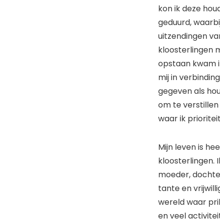
kon ik deze houd
geduurd, waarbij
uitzendingen v
kloosterlingen 
opstaan kwam ik
mij in verbindi
gegeven als ho
om te verstille
waar ik prioritei
Mijn leven is he
kloosterlingen. 
moeder, dochter
tante en vrijwill
wereld waar prik
en veel activitei