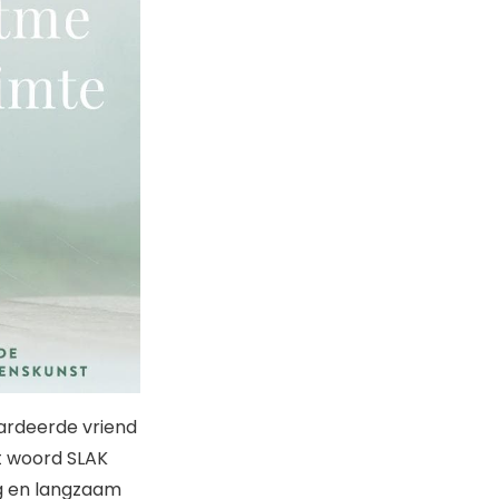
aardeerde vriend
t woord SLAK
ag en langzaam