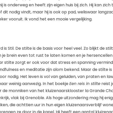
j is onderweg en heeft zijn eigen huis bij zich. Hij kan zic
of dit nodig vindt, maar hij is ook op pad, weliswaar langz
ker vooruit. Ik vond het een mooie vergelijking.
is Stil. De stilte is de basis voor heel veel. Zo blijkt de stil
m je brein even tot rust te laten komen en je hersencellen 
r stilte zorgt er ook voor dat stress en spanning vermin
dfulness en meditatie zijn alom bekend. Maar de stilte is
oor nodig. Het leven is vol van geluiden, van praten en lawa
ar weinig aanwezig. In het boekje
Een reis in stilte
reist 
ar de monniken van het kluizenaarsklooster la Grande Cha
rijk, vlak bij Grenoble. Als hoge uitzondering mag hij eni
n, die achttien uur in hun eigen kluizenaarsverblijf won
 brengen ze door in de kapel. Hij heeft een aantal kluizena