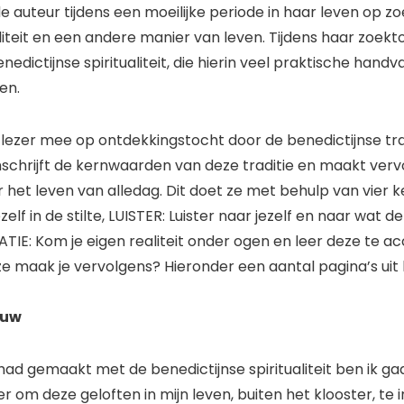
e auteur tijdens een moeilijke periode in haar leven op z
iliteit en een andere manier van leven. Tijdens haar zoe
enedictijnse spiritualiteit, die hierin veel praktische hand
en.
ezer mee op ontdekkingstocht door de benedictijnse trad
chrijft de kernwaarden van deze traditie en maakt verv
r het leven van alledag. Dit doet ze met behulp van vier
elf in de stilte, LUISTER: Luister naar jezelf en naar wat de
TIE: Kom je eigen realiteit onder ogen en leer deze te a
ze maak je vervolgens? Hieronder een aantal pagina’s uit
ouw
 had gemaakt met de benedictijnse spiritualiteit ben ik g
r om deze geloften in mijn leven, buiten het klooster, te 