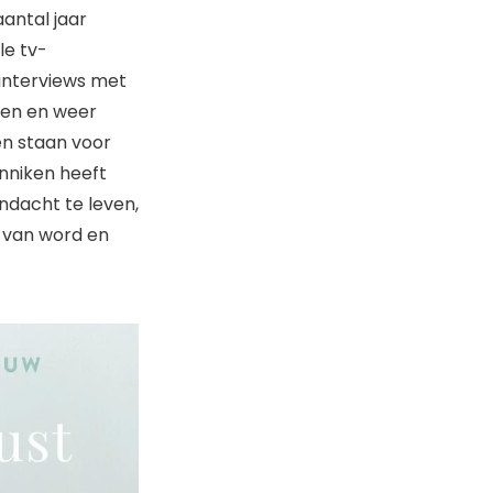
aantal jaar
le tv-
interviews met
len en weer
en staan voor
onniken heeft
dacht te leven,
j van word en