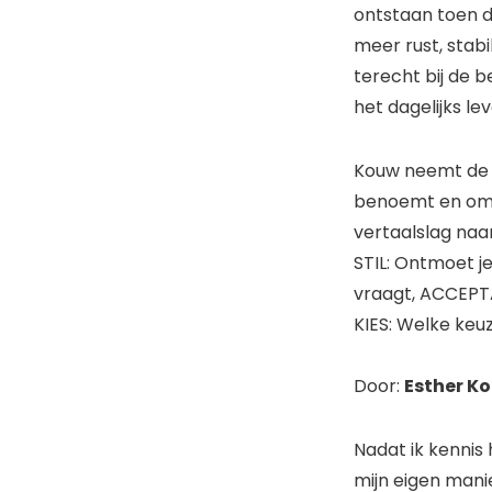
ontstaan toen d
meer rust, stab
terecht bij de b
het dagelijks lev
Kouw neemt de l
benoemt en oms
vertaalslag naa
STIL: Ontmoet jez
vraagt, ACCEPTA
KIES: Welke keu
Door:
Esther K
Nadat ik kennis
mijn eigen manie