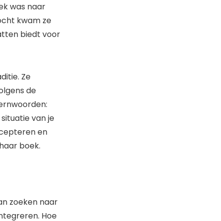
oek was naar
ktocht kwam ze
vatten biedt voor
itie. Ze
olgens de
 kernwoorden:
 situatie van je
ccepteren en
 haar boek.
aan zoeken naar
integreren. Hoe