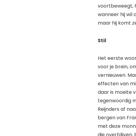
voortbeweegt, hi
wanneer hij wil 
maar hij komt ze
Stil
Het eerste woord 
voor je brein, o
vernieuwen. Maa
effecten van min
daar is moeite v
tegenwoordig ma
Reijnders af na
bergen van Frank
met deze monnike
die overblijven,