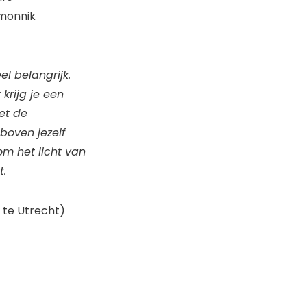
 monnik
el belangrijk.
krijg je een
et de
 boven jezelf
om het licht van
t.
 te Utrecht)