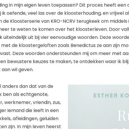
ing in mijn eigen leven toepassen? Dit proces heeft een 
 ik oefende, veel las over de kloosterhouding, en vrijwel al
an de Kloosterserie van KRO-NCRV terugkeek om middels 
meer te weten te komen over het kloosterleven. Door val
 uiteindelijk uit bij vier eenvoudige woorden. Deze woord
ng met de kloostergeloften zoals Benedictus ze aan zijn m
uvast. Deze woorden ondersteunden mij om meer met aan
n en bewustere keuzes te maken, te ontdekken waar ik bli
t aan wil geven.
el anders dan dat van de
Ik ben als echtgenote,
, werknemer, vriendin, zus,
iger iemand die leeft in een
kels, afleidingen, geluiden
ten zijn. In mijn leven heerst