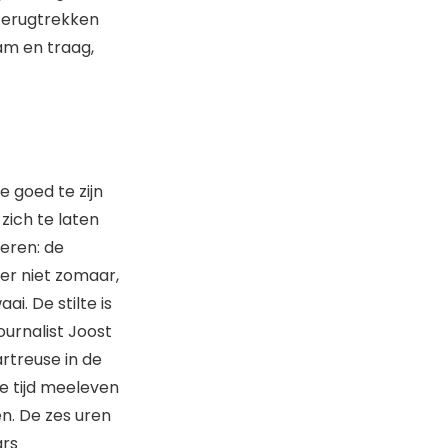
h terugtrekken
aam en traag,
te goed te zijn
zich te laten
deren: de
 er niet zomaar,
ai. De stilte is
journalist Joost
rtreuse in de
ge tijd meeleven
en. De zes uren
ars