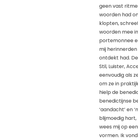
geen vast ritme 
woorden had on
klopten, schreef
woorden mee in m
portemonnee en 
mij herinnerden
ontdekt had. De
Stil, Luister, Ac
eenvoudig als ze 
om ze in praktij
hielp de benedic
benedictijnse be
‘aandacht’ en ‘
blijmoedig hart
wees mij op een
vormen. Ik vond