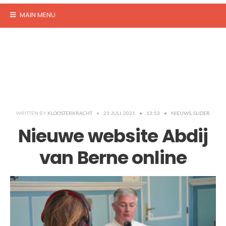
MAIN MENU
WRITTEN BY
KLOOSTERKRACHT
•
21 JULI, 2021
•
13:53
•
NIEUWS
,
SLIDER
Nieuwe website Abdij
van Berne online