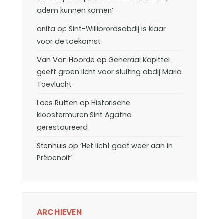
adem kunnen komen’
anita
op
Sint-Willibrordsabdij is klaar
voor de toekomst
Van Van Hoorde
op
Generaal Kapittel
geeft groen licht voor sluiting abdij Maria
Toevlucht
Loes Rutten
op
Historische
kloostermuren Sint Agatha
gerestaureerd
Stenhuis
op
‘Het licht gaat weer aan in
Prébenoit’
ARCHIEVEN