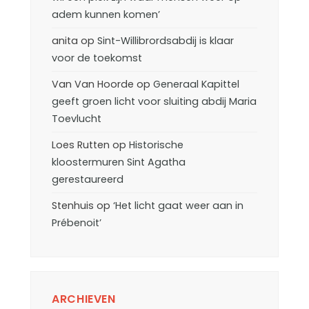
adem kunnen komen’
anita
op
Sint-Willibrordsabdij is klaar
voor de toekomst
Van Van Hoorde
op
Generaal Kapittel
geeft groen licht voor sluiting abdij Maria
Toevlucht
Loes Rutten
op
Historische
kloostermuren Sint Agatha
gerestaureerd
Stenhuis
op
‘Het licht gaat weer aan in
Prébenoit’
ARCHIEVEN