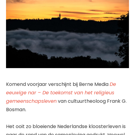
Komend voorjaar verschijnt bij Berne Media
De
eeuwige nar – De toekomst van het religieus
gemeenschapsleven
van cultuurtheoloog Frank G.
Bosman.
Het ooit zo bloeiende Nederlandse kloosterleven is
naar de rand van de samenleving gedrukt. Hoewel