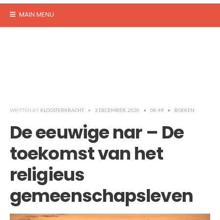
MAIN MENU
WRITTEN BY
KLOOSTERKRACHT
•
3 DECEMBER, 2020
•
08:49
•
BOEKEN
De eeuwige nar – De
toekomst van het
religieus
gemeenschapsleven