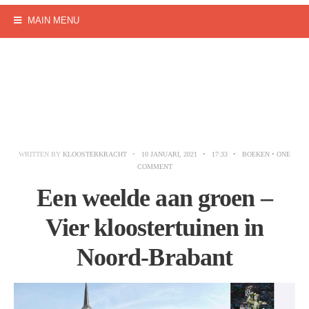
MAIN MENU
WRITTEN BY
KLOOSTERKRACHT
•
10 JANUARI, 2021
•
17:33
•
BOEKEN
• ONE
COMMENT
Een weelde aan groen –
Vier kloostertuinen in
Noord-Brabant