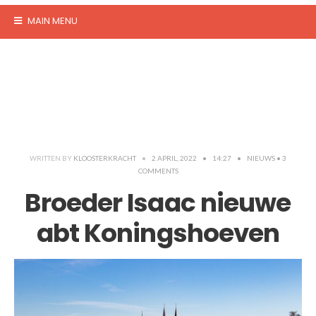
MAIN MENU
WRITTEN BY
KLOOSTERKRACHT
•
2 APRIL, 2022
•
14:27
•
NIEUWS
• 3
COMMENTS
Broeder Isaac nieuwe
abt Koningshoeven