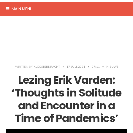
MAIN MENU
WRITTEN BY
KLOOSTERKRACHT
•
17 JULI, 2021
•
07:11
•
NIEUWS
Lezing Erik Varden:
‘Thoughts in Solitude
and Encounter in a
Time of Pandemics’