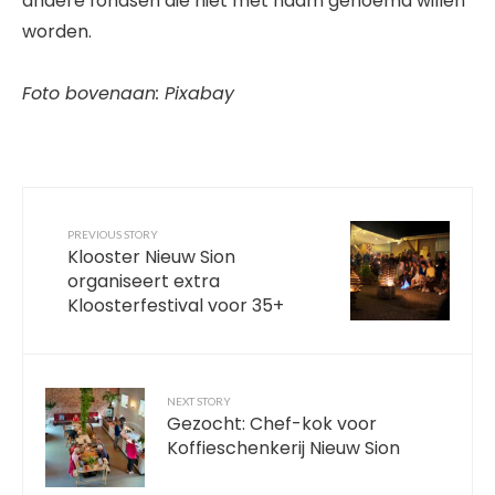
andere fondsen die niet met naam genoemd willen
worden.
Foto bovenaan: Pixabay
PREVIOUS STORY
Klooster Nieuw Sion
organiseert extra
Kloosterfestival voor 35+
NEXT STORY
Gezocht: Chef-kok voor
Koffieschenkerij Nieuw Sion