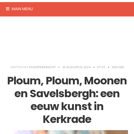
MAIN MENU
WRITTEN BY
KLOOSTERKRACHT
•
10 AUGUSTUS, 2024
•
07:33
•
NIEUWS
Ploum, Ploum, Moonen
en Savelsbergh: een
eeuw kunst in
Kerkrade