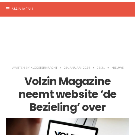
MAIN MENU
WRITTEN BY
KLOOSTERKRACHT
•
29 JANUARI, 2024
•
09:31
•
NIEUWS
Volzin Magazine
neemt website ‘de
Bezieling’ over