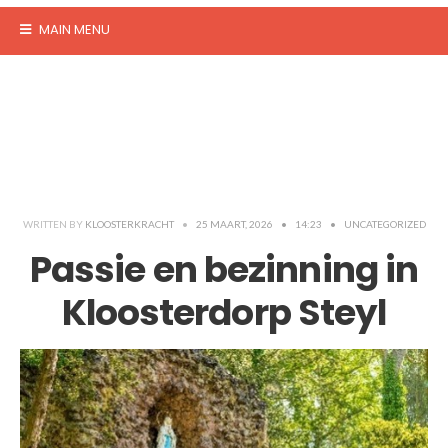
MAIN MENU
WRITTEN BY
KLOOSTERKRACHT
•
25 MAART, 2026
•
14:23
•
UNCATEGORIZED
Passie en bezinning in
Kloosterdorp Steyl