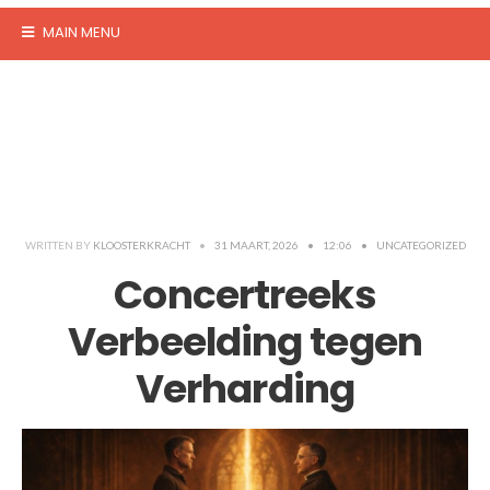
MAIN MENU
WRITTEN BY
KLOOSTERKRACHT
•
31 MAART, 2026
•
12:06
•
UNCATEGORIZED
Concertreeks
Verbeelding tegen
Verharding