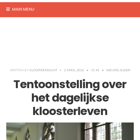
MAIN MENU
WRITTEN BY
KLOOSTERKRACHT
•
2 APRIL, 2026
•
15:45
•
NIEUWS
,
SLIDER
Tentoonstelling over
het dagelijkse
kloosterleven