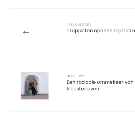
PREVIOUS STORY
←
Trappisten openen digitaal n
NEXT STORY
Een radicale ommekeer van 
kloosterleven