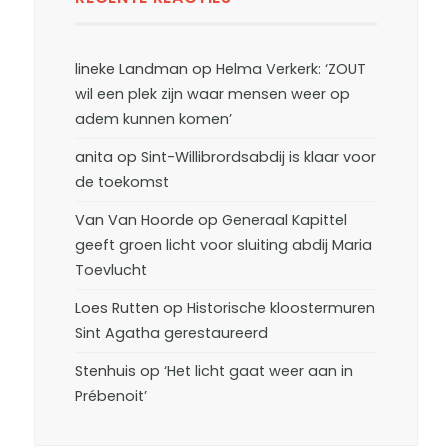
lineke Landman
op
Helma Verkerk: ‘ZOUT
wil een plek zijn waar mensen weer op
adem kunnen komen’
anita
op
Sint-Willibrordsabdij is klaar voor
de toekomst
Van Van Hoorde
op
Generaal Kapittel
geeft groen licht voor sluiting abdij Maria
Toevlucht
Loes Rutten
op
Historische kloostermuren
Sint Agatha gerestaureerd
Stenhuis
op
‘Het licht gaat weer aan in
Prébenoit’