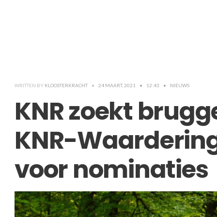
WRITTEN BY
KLOOSTERKRACHT
•
24 MAART, 2021
•
12:43
•
NIEUWS
KNR zoekt brugg
KNR-Waarderings
voor nominaties